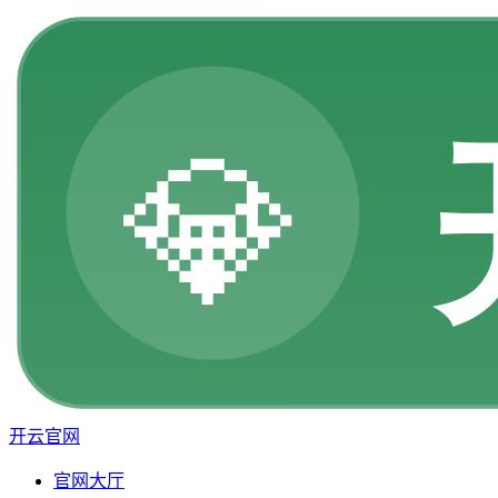
开云官网
官网大厅