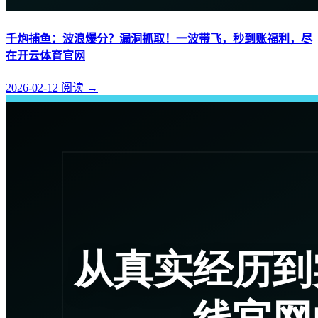
千炮捕鱼：波浪爆分？漏洞抓取！一波带飞，秒到账福利，尽
在开云体育官网
2026-02-12
阅读
→