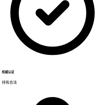
权威认证
持有合法