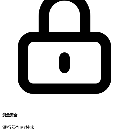
资金安全
银行级加密技术