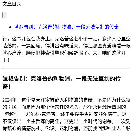
文章目录
渣叔告别：克洛普的利物浦，一段无法复制的传奇！
行，这事儿包在我身上。克洛普这老小子一走，多少人心里空
落落的。一篇回顾，得讲出点味道来，得让那些真爱粉看一眼
就心痒痒，顺便把搜索引擎也伺候舒服了。来，咱们这就开
干！
渣叔告别：克洛普的利物浦，一段无法复制的传
奇！
2024年，这个夏天注定被载入利物浦的史册，不是因为什么新
的引援，而是因为那个标志性的光头，那个永远激情四射的
“渣叔”——尤尔根·克洛普，终于要挥手告别安菲尔德了。这
不仅仅是一个主教练的离任，这更是一个时代的谢幕，一次刻
骨铭心的情感洗礼。你说，这利物浦，还能找回那种让人血脉