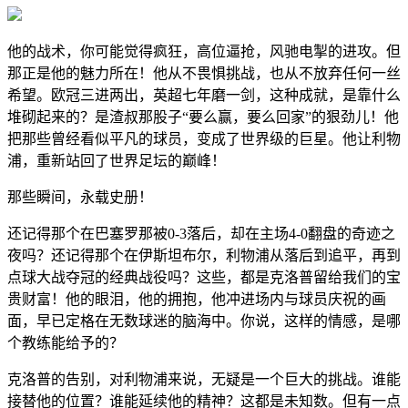
他的战术，你可能觉得疯狂，高位逼抢，风驰电掣的进攻。但
那正是他的魅力所在！他从不畏惧挑战，也从不放弃任何一丝
希望。欧冠三进两出，英超七年磨一剑，这种成就，是靠什么
堆砌起来的？是渣叔那股子“要么赢，要么回家”的狠劲儿！他
把那些曾经看似平凡的球员，变成了世界级的巨星。他让利物
浦，重新站回了世界足坛的巅峰！
那些瞬间，永载史册！
还记得那个在巴塞罗那被0-3落后，却在主场4-0翻盘的奇迹之
夜吗？还记得那个在伊斯坦布尔，利物浦从落后到追平，再到
点球大战夺冠的经典战役吗？这些，都是克洛普留给我们的宝
贵财富！他的眼泪，他的拥抱，他冲进场内与球员庆祝的画
面，早已定格在无数球迷的脑海中。你说，这样的情感，是哪
个教练能给予的？
克洛普的告别，对利物浦来说，无疑是一个巨大的挑战。谁能
接替他的位置？谁能延续他的精神？这都是未知数。但有一点