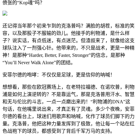
偾张的“Kop魂”吗？
还记得当年那个初来乍到的克洛普吗？满脸的胡茬，标准的笑
容，以及那股子不服输的劲儿。他接手的利物浦，是什么样
子？说实话，有点低迷，有点迷茫。但渣叔来了，就像给这支
球队注入了一剂强心针。他带来的，不只是战术，更是一种精
神！是那种“Harder, Better, Faster, Stronger”的信念，是那种
“You’ll Never Walk Alone”的团结。
安菲尔德的咆哮：不仅仅是足球，更是信仰的呐喊！
想想看，那些在欧冠赛场上，在老特拉福德、在诺坎普，利物
浦是如何上演逆转的？不是靠运气，那是克洛普用汗水、智慧
和无与伦比的斗志，一点一点磨出来的！“利物浦的DNA”这
句话，在他嘴里说出来，才真正有了灵魂。多少个夜晚，安菲
尔德的看台上，球迷们用歌声和呐喊，化作了球员们脚下的力
量。克洛普，他把这种力量发挥到了极致，他让每一个站在红
色战袍下的球员，都感受到了背后千军万马的支持。