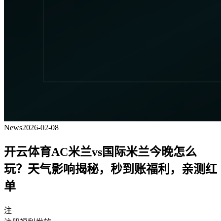
News
2026-02-08
开云体育AC米兰vs国际米兰今晚怎么
玩？天气影响揭秘，秒到账福利，亲测红
单
注