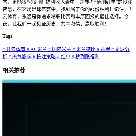
态，更能将“秒到账”福利收入囊中，并参考“亲测红单”的投注
智慧，在这场足球盛宴中，找到属于你的那份胜利！记住，开
云体育，永远是你追求精彩比赛和丰厚回报的最佳选择。今
夜，让我们一起见证历史，共享激情，赢取胜利！
Tags
# 开云体育
# AC米兰
# 国际米兰
# 米兰德比
# 意甲
# 足球分
析
# 天气影响
# 投注策略
# 红单
# 秒到账福利
相关推荐