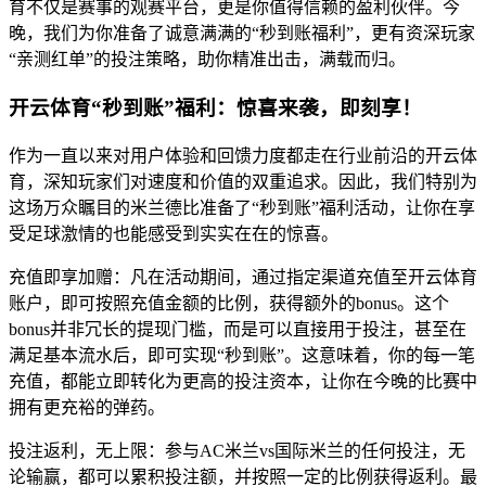
育不仅是赛事的观赛平台，更是你值得信赖的盈利伙伴。今
晚，我们为你准备了诚意满满的“秒到账福利”，更有资深玩家
“亲测红单”的投注策略，助你精准出击，满载而归。
开云体育“秒到账”福利：惊喜来袭，即刻享！
作为一直以来对用户体验和回馈力度都走在行业前沿的开云体
育，深知玩家们对速度和价值的双重追求。因此，我们特别为
这场万众瞩目的米兰德比准备了“秒到账”福利活动，让你在享
受足球激情的也能感受到实实在在的惊喜。
充值即享加赠：凡在活动期间，通过指定渠道充值至开云体育
账户，即可按照充值金额的比例，获得额外的bonus。这个
bonus并非冗长的提现门槛，而是可以直接用于投注，甚至在
满足基本流水后，即可实现“秒到账”。这意味着，你的每一笔
充值，都能立即转化为更高的投注资本，让你在今晚的比赛中
拥有更充裕的弹药。
投注返利，无上限：参与AC米兰vs国际米兰的任何投注，无
论输赢，都可以累积投注额，并按照一定的比例获得返利。最