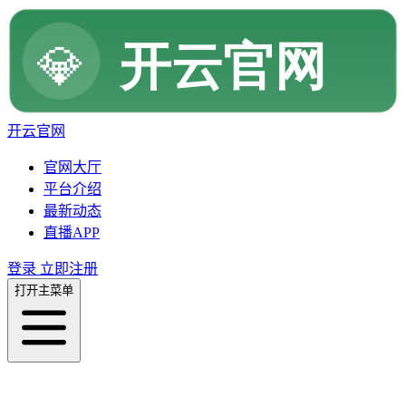
开云官网
官网大厅
平台介绍
最新动态
直播APP
登录
立即注册
打开主菜单