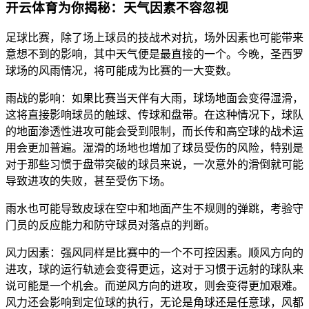
开云体育为你揭秘：天气因素不容忽视
足球比赛，除了场上球员的技战术对抗，场外因素也可能带来
意想不到的影响，其中天气便是最直接的一个。今晚，圣西罗
球场的风雨情况，将可能成为比赛的一大变数。
雨战的影响：如果比赛当天伴有大雨，球场地面会变得湿滑，
这将直接影响球员的触球、传球和盘带。在这种情况下，球队
的地面渗透性进攻可能会受到限制，而长传和高空球的战术运
用会更加普遍。湿滑的场地也增加了球员受伤的风险，特别是
对于那些习惯于盘带突破的球员来说，一次意外的滑倒就可能
导致进攻的失败，甚至受伤下场。
雨水也可能导致皮球在空中和地面产生不规则的弹跳，考验守
门员的反应能力和防守球员对落点的判断。
风力因素：强风同样是比赛中的一个不可控因素。顺风方向的
进攻，球的运行轨迹会变得更远，这对于习惯于远射的球队来
说可能是一个机会。而逆风方向的进攻，则会变得更加艰难。
风力还会影响到定位球的执行，无论是角球还是任意球，风都