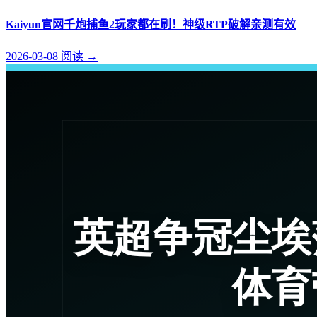
Kaiyun官网千炮捕鱼2玩家都在刷！神级RTP破解亲测有效
2026-03-08
阅读
→