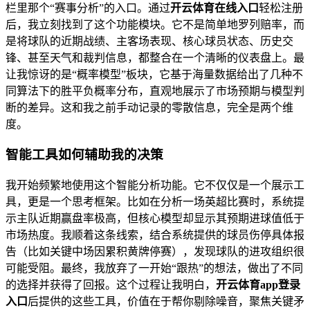
栏里那个“赛事分析”的入口。通过
开云体育在线入口
轻松注册
后，我立刻找到了这个功能模块。它不是简单地罗列赔率，而
是将球队的近期战绩、主客场表现、核心球员状态、历史交
锋、甚至天气和裁判信息，都整合在一个清晰的仪表盘上。最
让我惊讶的是“概率模型”板块，它基于海量数据给出了几种不
同算法下的胜平负概率分布，直观地展示了市场预期与模型判
断的差异。这和我之前手动记录的零散信息，完全是两个维
度。
智能工具如何辅助我的决策
我开始频繁地使用这个智能分析功能。它不仅仅是一个展示工
具，更是一个思考框架。比如在分析一场英超比赛时，系统提
示主队近期赢盘率极高，但核心模型却显示其预期进球值低于
市场热度。我顺着这条线索，结合系统提供的球员伤停具体报
告（比如关键中场因累积黄牌停赛），发现球队的进攻组织很
可能受阻。最终，我放弃了一开始“跟热”的想法，做出了不同
的选择并获得了回报。这个过程让我明白，
开云体育app登录
入口
后提供的这些工具，价值在于帮你剔除噪音，聚焦关键矛