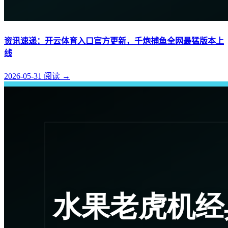
资讯速递：开云体育入口官方更新，千炮捕鱼全网最猛版本上
线
2026-05-31
阅读
→