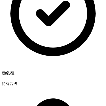
权威认证
持有合法