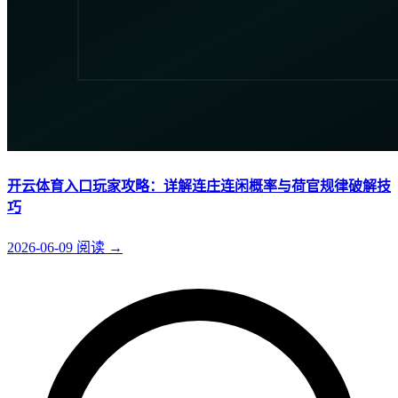
开云体育入口玩家攻略：详解连庄连闲概率与荷官规律破解技
巧
2026-06-09
阅读
→