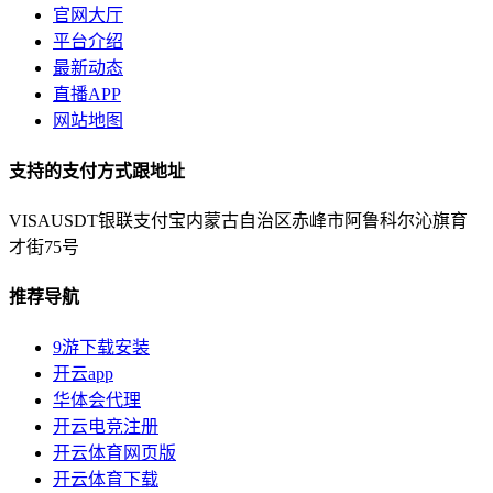
官网大厅
平台介绍
最新动态
直播APP
网站地图
支持的支付方式跟地址
VISA
USDT
银联
支付宝
内蒙古自治区赤峰市阿鲁科尔沁旗育
才街75号
推荐导航
9游下载安装
开云app
华体会代理
开云电竞注册
开云体育网页版
开云体育下载