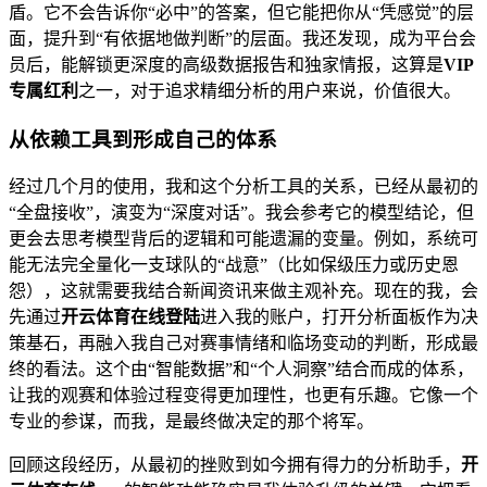
盾。它不会告诉你“必中”的答案，但它能把你从“凭感觉”的层
面，提升到“有依据地做判断”的层面。我还发现，成为平台会
员后，能解锁更深度的高级数据报告和独家情报，这算是
VIP
专属红利
之一，对于追求精细分析的用户来说，价值很大。
从依赖工具到形成自己的体系
经过几个月的使用，我和这个分析工具的关系，已经从最初的
“全盘接收”，演变为“深度对话”。我会参考它的模型结论，但
更会去思考模型背后的逻辑和可能遗漏的变量。例如，系统可
能无法完全量化一支球队的“战意”（比如保级压力或历史恩
怨），这就需要我结合新闻资讯来做主观补充。现在的我，会
先通过
开云体育在线登陆
进入我的账户，打开分析面板作为决
策基石，再融入我自己对赛事情绪和临场变动的判断，形成最
终的看法。这个由“智能数据”和“个人洞察”结合而成的体系，
让我的观赛和体验过程变得更加理性，也更有乐趣。它像一个
专业的参谋，而我，是最终做决定的那个将军。
回顾这段经历，从最初的挫败到如今拥有得力的分析助手，
开